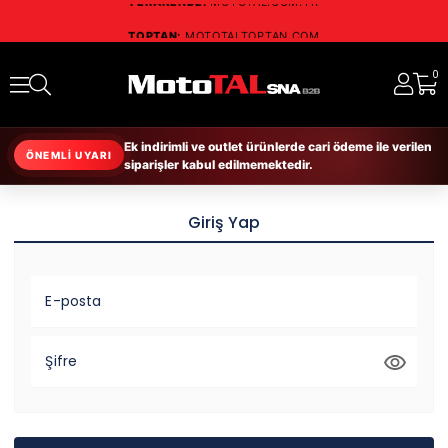
TOPTAN:
MOTOTALTOPTAN.COM
RESMİ DİSTRİBÜTÖR:
SCHUBERTH • NOLAN
RUKKA • RICHA • DAYTONA
0
Ek indirimli ve outlet ürünlerde cari ödeme ile verilen
ÖNEMLİ UYARI
siparişler kabul edilmemektedir.
Giriş Yap
E-posta
Şifre