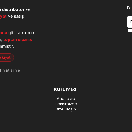
Ka
i distribütör
ve
iyat
ve
satış
ona
gibi sektörün
m,
toptan sipariş
nmıştır.
evkiyat
 Fiyatlar ve
Kurumsal
Anasayfa
Hakkımızda
Bize Ulaşın