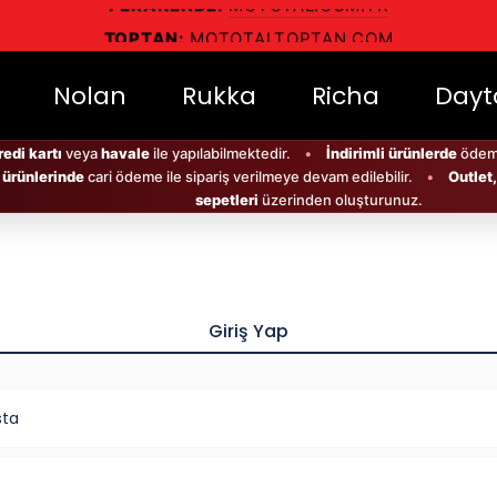
TOPTAN:
MOTOTALTOPTAN.COM
İSTRİBÜTÖR:
SCHUBERTH • NOLAN • RUKKA • RICHA • 
Nolan
Rukka
Richa
Dayt
edi kartı
veya
havale
ile yapılabilmektedir.
•
İndirimli ürünlerde
öde
 ürünlerinde
cari ödeme ile sipariş verilmeye devam edilebilir.
•
Outlet,
sepetleri
üzerinden oluşturunuz.
en fazla 3 taksite
cari
ile sipariş
 edilmemektedir.
Giriş Yap
ezon ürün siparişlerinizi
ayrı sipariş sepetleri
sta