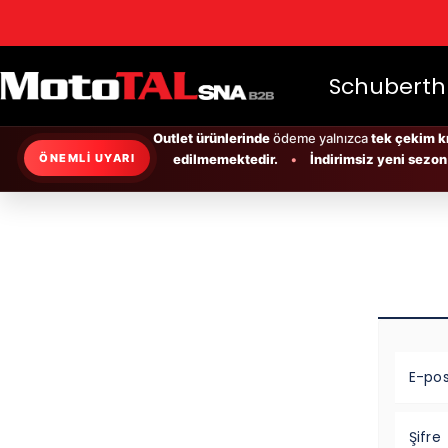
RESMİ D
Schuberth
Outlet ürünlerinde
ödeme yalnızca
tek çekim kr
edilmemektedir.
•
İndirimsiz yeni sezon
ÖNEMLİ UYARI
tek çekim
kredi kartı
havale
kadar
ödeme kabul
Outlet ürün siparişlerinizi
indirimli ürün siparişlerinizi
yeni s
E-po
Şifre