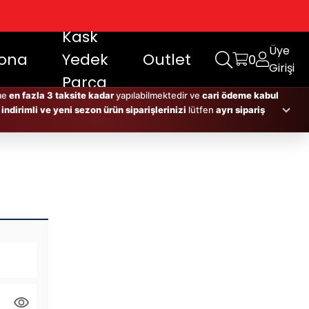
Kask
DAYTONA
Üye
ona
Yedek
Outlet
0
Girişi
Parça
me
en fazla 3 taksite kadar
yapılabilmektedir ve
cari ödeme kabul
 indirimli ve yeni sezon ürün siparişlerinizi
lütfen
ayrı sipariş
cari ödeme