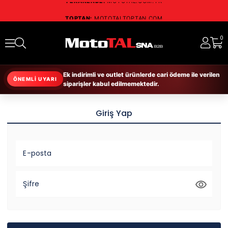
TOPTAN:
MOTOTALTOPTAN.COM
RESMİ DİSTRİBÜTÖR:
SCHUBERTH • NOLAN
RUKKA • RICHA • DAYTONA
0
Ek indirimli ve outlet ürünlerde cari ödeme ile verilen
ÖNEMLİ UYARI
siparişler kabul edilmemektedir.
Giriş Yap
E-posta
Şifre