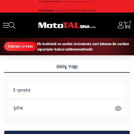
TOPTAN:
MOTOTALTOPTAN.COM
RESMİ DİSTRİBÜTÖR:
SCHUBERTH • NOLAN
RUKKA • RICHA • DAYTONA
0
Ek indirimli ve outlet ürünlerde cari ödeme ile verilen
ÖNEMLİ UYARI
siparişler kabul edilmemektedir.
Giriş Yap
E-posta
Şifre