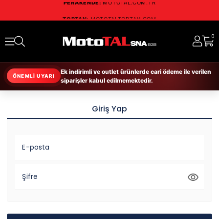
TOPTAN:
MOTOTALTOPTAN.COM
RESMİ DİSTRİBÜTÖR:
SCHUBERTH • NOLAN
RUKKA • RICHA • DAYTONA
0
Ek indirimli ve outlet ürünlerde cari ödeme ile verilen
ÖNEMLİ UYARI
siparişler kabul edilmemektedir.
Giriş Yap
E-posta
Şifre