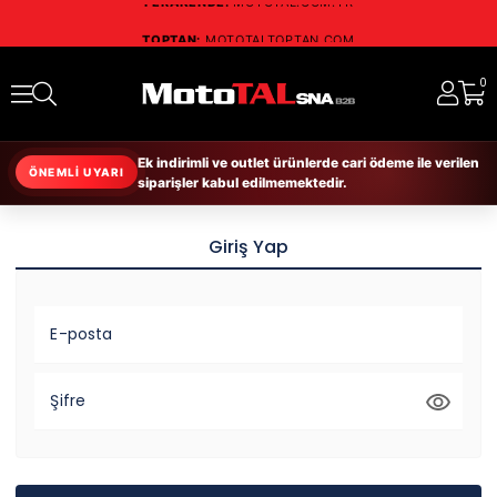
TOPTAN:
MOTOTALTOPTAN.COM
RESMİ DİSTRİBÜTÖR:
SCHUBERTH • NOLAN
RUKKA • RICHA • DAYTONA
0
Ek indirimli ve outlet ürünlerde cari ödeme ile verilen
ÖNEMLİ UYARI
siparişler kabul edilmemektedir.
Giriş Yap
E-posta
Şifre